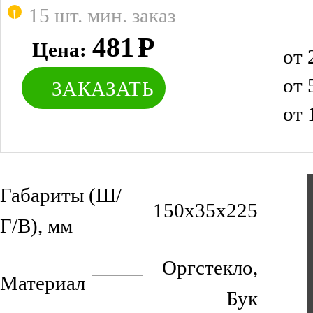
15 шт. мин. заказ
481
Р
Цена:
от 
от 
ЗАКАЗАТЬ
от 
Габариты (Ш/
150х35х225
Г/В), мм
Оргстекло,
Материал
Бук