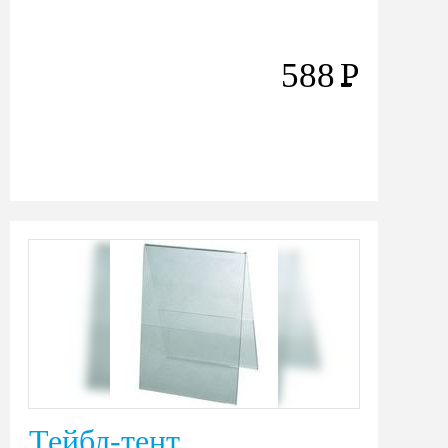
588
Р
Тейбл-тент