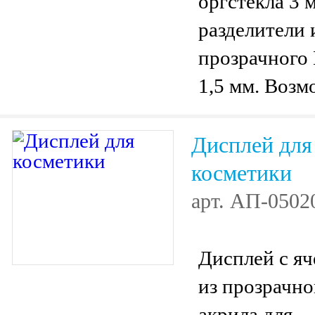
оргстекла 3 
разделители 
прозрачного
1,5 мм. Воз
частичное уд
перегородок.
Дисплей для
косметики
арт.
АП-0502
Дисплей с я
из прозрачно
акрила для