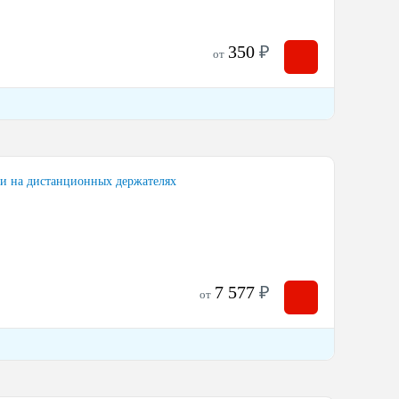
350
₽
от
ми на дистанционных держателях
7 577
₽
от