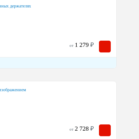
нных держателях
1 279
₽
от
 изображением
2 728
₽
от