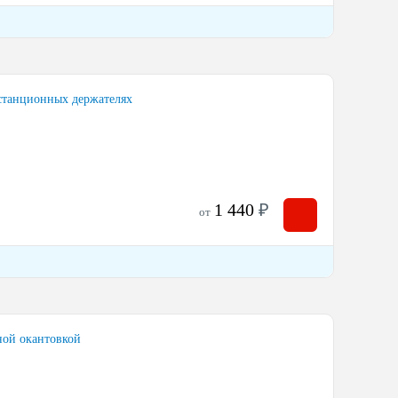
истанционных держателях
1 440
₽
от
ной окантовкой