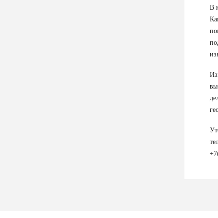
В 
Ка
по
по
из
Из
вы
де
ге
Ут
те
+7