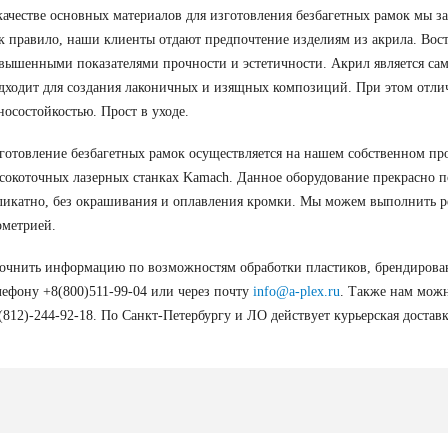
качестве основных материалов для изготовления безбагетных рамок мы за
к правило, наши клиенты отдают предпочтение изделиям из акрила. Вост
вышенными показателями прочности и эстетичности. Акрил является сам
дходит для создания лаконичных и изящных композиций. При этом отли
носостойкостью. Прост в уходе.
готовление безбагетных рамок осуществляется на нашем собственном про
сокоточных лазерных станках Kamach. Данное оборудование прекрасно по
ликатно, без окрашивания и оплавления кромки. Мы можем выполнить ре
ометрией.
очнить информацию по возможностям обработки пластиков, брендиро
лефону +8(800)511-99-04 или через почту
info@a-plex.ru
. Также нам можн
(812)-244-92-18. По Санкт-Петербургу и ЛО действует курьерская доставк