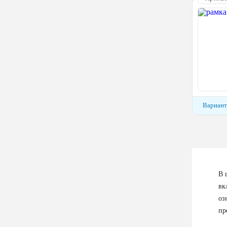
Вариант
В 
вк
оз
пр