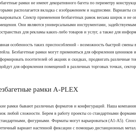
збагетные рамки не имеют декоративного багета по периметру конструк
торыми располагается вкладка с изображением и надписями. Варианты со
рьироваться. Спектр применения безбагетных рамок весьма широк и не 
мещения. Они являются универсальными инструментами, задействуемым
остранствах для рекламы каких-либо товаров и услуг, а также для инфор
авная особенность таких приспособлений - возможность быстрой смены в
тейла. Безбагетные рамки могут применяться для оформления ценников 
формировать посетителей об акциях и скидках, продвигать различные то
дойдут для оформления помещений в различных торговых точках, секторе
езбагетные рамки A-PLEX
кие рамки бывают различных форматов и конфигураций. Наша компания
мок любой сложности. Берем в работу проекты со стандартными формами 
стандартными, фигурными. Форматы могут варьироваться (А1-А5). Спосо
тетичный вариант настенной фиксации с помощью дистанционных метал