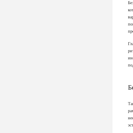
Бе
ко
ва
по
пр
Гл
ри
ин
по
Б
Та
ра
не
эс