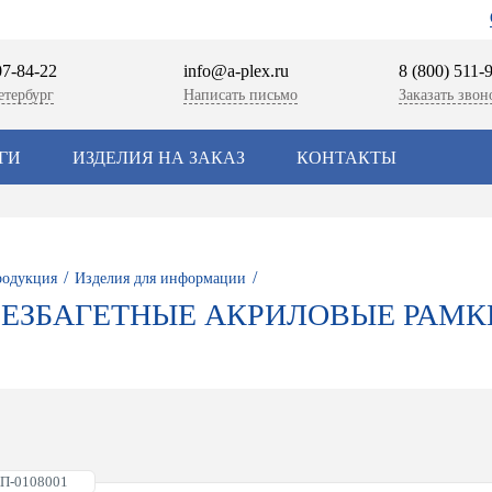
07-84-22
info@a-plex.ru
8 (800) 511-
етербург
Написать письмо
Заказать звон
ГИ
ИЗДЕЛИЯ НА ЗАКАЗ
КОНТАКТЫ
/
/
одукция
Изделия для информации
БЕЗБАГЕТНЫЕ АКРИЛОВЫЕ РАМК
АП-0108001