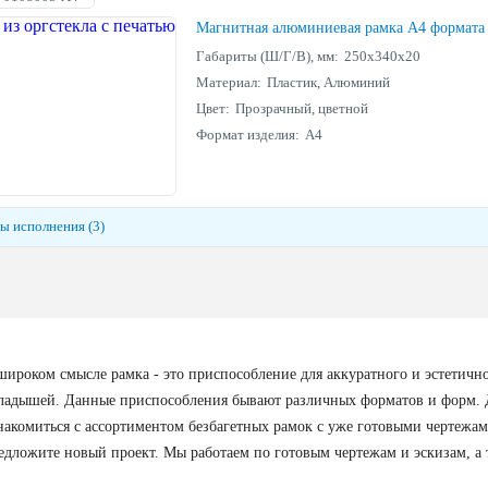
Магнитная алюминиевая рамка А4 формата
Габариты (Ш/Г/В), мм:
250х340х20
Материал:
Пластик, Алюминий
Цвет:
Прозрачный, цветной
Формат изделия:
А4
ы исполнения (3)
широком смысле рамка - это приспособление для аккуратного и эстетич
ладышей. Данные приспособления бывают различных форматов и форм. Де
накомиться с ассортиментом безбагетных рамок с уже готовыми чертежами
едложите новый проект. Мы работаем по готовым чертежам и эскизам, а