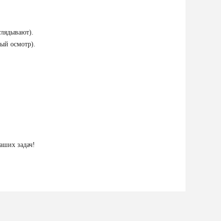
глядывают).
ый осмотр).
аших задач!