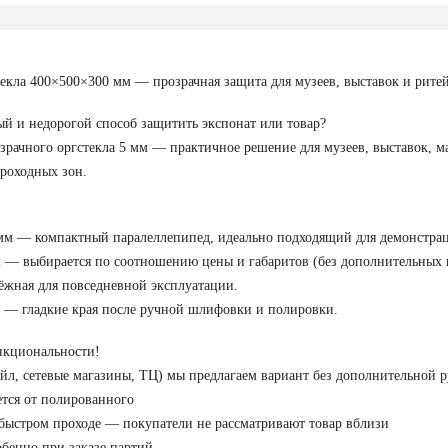
текла 400×500×300 мм — прозрачная защита для музеев, выставок и рите
й и недорогой способ защитить экспонат или товар?
зрачного оргстекла 5 мм — практичное решение для музеев, выставок, м
проходных зон.
м — компактный паралеллепипед, идеально подходящий для демонстрац
 — выбирается по соотношению цены и габаритов (без дополнительных н
жная для повседневной эксплуатации.
 — гладкие края после ручной шлифовки и полировки.
нкциональности!
ейл, сетевые магазины, ТЦ) мы предлагаем вариант без дополнительной 
тся от полированного
и быстром проходе — покупатели не рассматривают товар вблизи
обенно при заказе партий