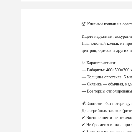
📦 Клееный колпак из оргс
Ищете надёжный, аккуратны
Наш клееный колпак из про
центров, офисов и других 
✨ Характеристики:
— Габариты: 400×500×300 м
— Толщина оргстекла: 5 мм
— Склейка — обычная, надё
— Все торцы отполированы
💰 Экономия без потери фу
Для серийных заказов (рит
✔ Внешне почти не отличае
✔ Не бросается в глаза пр
✔ Значительно дешевле, ос