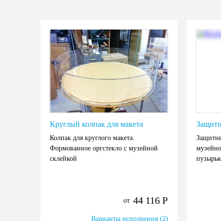
Круглый колпак для макета
Защитн
Колпак для круглого макета.
Защитны
Формованное оргстекло с музейной
музейно
склейкой
пузырьк
44 116
Р
от
Варианты исполнения (2)