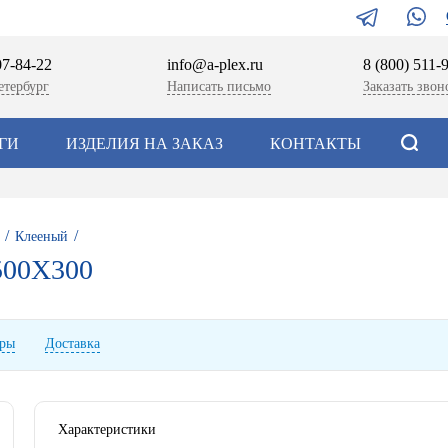
07-84-22
info@a-plex.ru
8 (800) 511-
етербург
Написать письмо
Заказать звон
ГИ
ИЗДЕЛИЯ НА ЗАКАЗ
КОНТАКТЫ
/
/
Клееный
00Х300
ары
Доставка
Характеристики