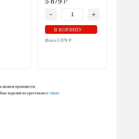
5 879
Р
В КОРЗИНУ
Итого:
5 879
Р
 можем произвести
бые изделия из оргстекла
на заказ