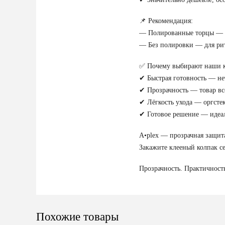
📌 Рекомендация:
— Полированные торцы — дл
— Без полировки — для рит
✅ Почему выбирают наши к
✔ Быстрая готовность — нет
✔ Прозрачность — товар вс
✔ Лёгкость ухода — оргстек
✔ Готовое решение — идеал
A•plex — прозрачная защита,
Закажите клееный колпак с
Прозрачность. Практичност
Похожие товары