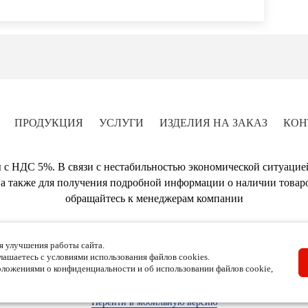
ПРОДУКЦИЯ
УСЛУГИ
ИЗДЕЛИЯ НА ЗАКАЗ
КОН
 с НДС 5%. В связи с нестабильностью экономической ситуацие
а также для получения подробной информации о наличии товаро
обращайтесь к менеджерам компании
A-PLEX - Изготовление изделий из пластика и оргстекла в Москве
я улучшения работы сайта.
Наш адрес: г. Москва, ул. Красная Сосна дом 2, корпус 1, строение 1
глашаетесь с условиями использования файлов cookies.
Тел.: +7 (499) 346-86-90 ,
e-mail:
info@a-plex.ru
ложениями о конфиденциальности и об использовании файлов cookie,
юбую форму на сайте, вы соглашаетесь с
политикой конфиденциальности
Перейти в мобильную версию