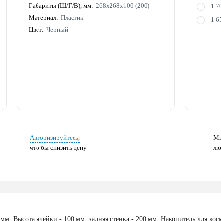
Габариты (Ш/Г/В), мм:
268х268х100 (200)
1 7
Материал:
Пластик
1 6
Цвет:
Черный
Авторизируйтесь,
Мы
что бы снизить цену
лю
мм. Высота ячейки - 100 мм, задняя стенка - 200 мм. Накопитель для ко