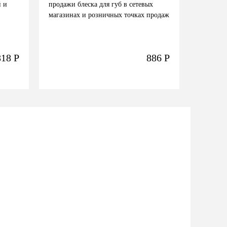
й и
продажи блеска для губ в сетевых
магазинах и розничных точках продаж
818
Р
886
Р