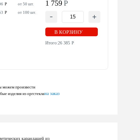
1 759
Р
06
Р
от 50 шт.
53
Р
от 100 шт.
В КОРЗИНУ
Итого:
26 385
Р
 можем произвести
бые изделия из оргстекла
на заказ
сметических карандашей из