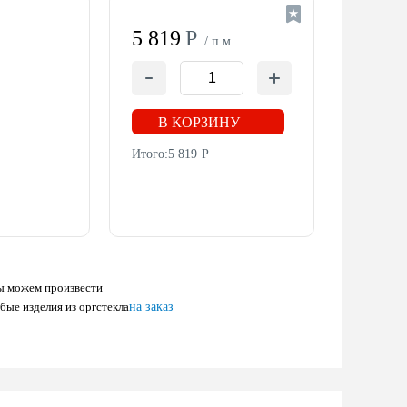
5 819
Р
/ п.м.
В КОРЗИНУ
Итого:
5 819
Р
 можем произвести
бые изделия из оргстекла
на заказ