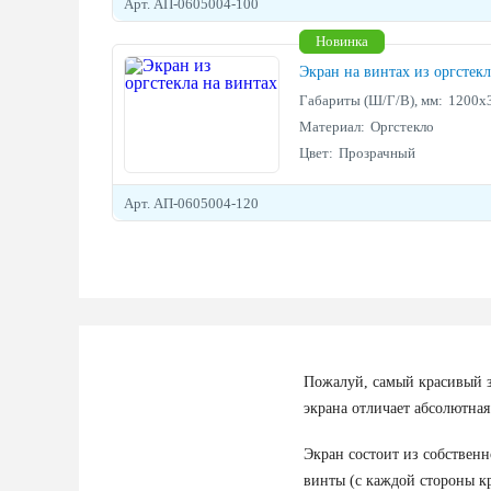
Арт. АП-0605004-100
Новинка
Экран на винтах из оргстекл
Габариты (Ш/Г/В), мм:
1200х
Материал:
Оргстекло
Цвет:
Прозрачный
Арт. АП-0605004-120
Пожалуй, самый красивый з
экрана отличает абсолютная
Экран состоит из собственн
винты (с каждой стороны к