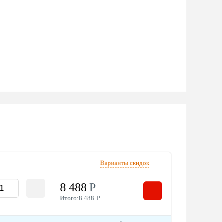
Варианты скидок
8 488
Р
Итого:
8 488
Р