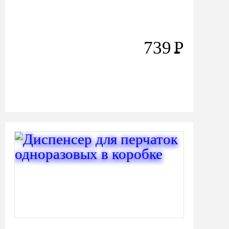
739
Р