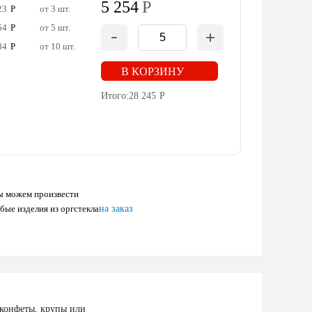
5 254
Р
23
Р
от 3 шт.
54
Р
от 5 шт.
84
Р
от 10 шт.
В КОРЗИНУ
Итого:
28 245
Р
 можем произвести
бые изделия из оргстекла
на заказ
 конфеты, крупы или