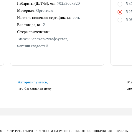
Габариты (Ш/Г/В), мм:
702х300х320
5 4
Материал:
Оргстекло
5 2
Наличие пищевого сертификата:
есть
5 0
Вес товара, кг:
2
Сфера применения:
магазин орехов/сухофруктов,
магазин сладостей
Авторизируйтесь,
Мы
что бы снизить цену
лю
аркете есть отдел, в котором размещена насыпная продукция - печенье,