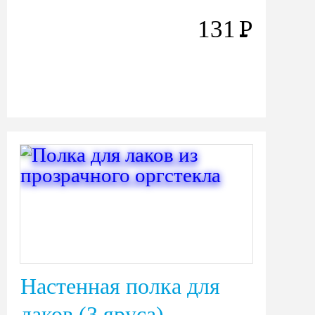
131
Р
Настенная полка для
лаков (3 яруса)