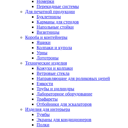
Номерки
Перекидные системы
Для печатной продукции
Буклетницы
Карманы для стендов
Напольные стойки
Визитницы
Короба и контейнеры
Ящики
Колпаки и купола
Урны
Лототроны
Технические изделия
Кожухи и колпаки
Ветровые стекла
Направляющие для роликовых цепей
Емкости
Трубы и цилиндры
Лабораторное оборудование
Трафареты
Отбойники для эскалаторов
Изделия для интерьера
Тумбы
Экраны для кондиционеров
Полки