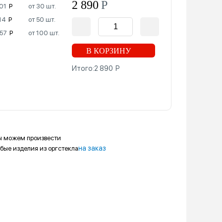
2 890
Р
от 30 шт.
01
Р
от 50 шт.
14
Р
от 100 шт.
57
Р
В КОРЗИНУ
Итого:
2 890
Р
 можем произвести
на заказ
бые изделия из оргстекла