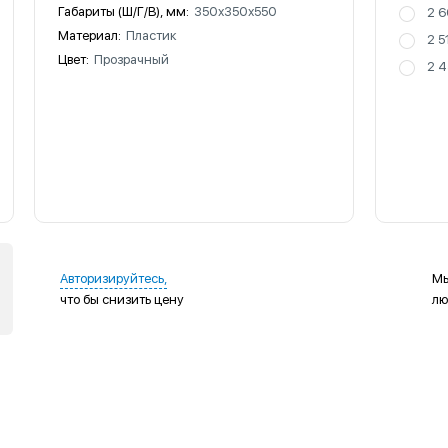
Габариты (Ш/Г/В), мм:
350х350х550
2 6
Материал:
Пластик
2 5
Цвет:
Прозрачный
2 4
Авторизируйтесь,
Мы
что бы снизить цену
лю