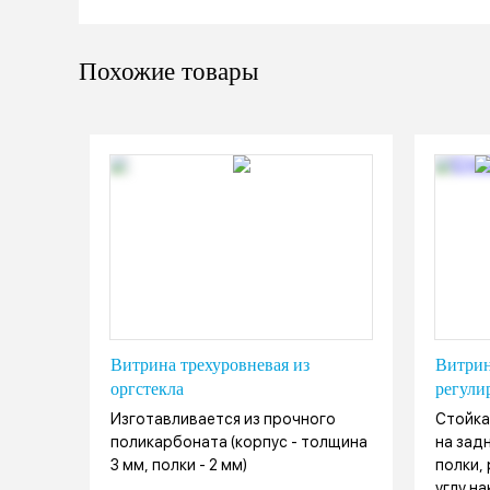
Похожие товары
Витрина трехуровневая из
Витрин
оргстекла
регули
Изготавливается из прочного
Стойка
поликарбоната (корпус - толщина
на зад
3 мм, полки - 2 мм)
полки,
углу н