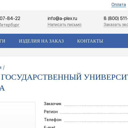
Оплата
507-84-22
info@a-plex.ru
8 (800) 51
Написать письмо
Заказать зв
Петербург
ГИ
ИЗДЕЛИЯ НА ЗАКАЗ
КОНТАКТЫ
/
я
Й ГОСУДАРСТВЕННЫЙ УНИВЕРС
А
Заказчик
Регион
Телефон
E-mail