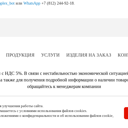
plex_bot
или
WhatsApp
+7 (812) 244-92-18.
ПРОДУКЦИЯ
УСЛУГИ
ИЗДЕЛИЯ НА ЗАКАЗ
КОН
 с НДС 5%. В связи с нестабильностью экономической ситуацие
а также для получения подробной информации о наличии товаро
обращайтесь к менеджерам компании
A-PLEX - Изготовление изделий из пластика и оргстекла в Москве
я улучшения работы сайта.
Наш адрес: г. Москва, ул. Красная Сосна дом 2, корпус 1, строение 1
глашаетесь с условиями использования файлов cookies.
Тел.: +7 (499) 346-86-90 ,
e-mail:
info@a-plex.ru
ложениями о конфиденциальности и об использовании файлов cookie,
юбую форму на сайте, вы соглашаетесь с
политикой конфиденциальности