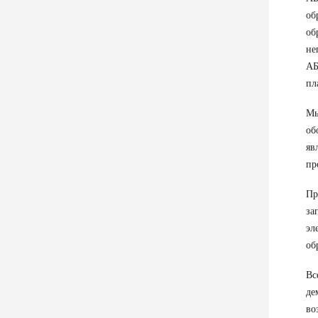
об
об
не
АБ
пл
Мы
об
яв
пр
Пр
за
эл
об
Вс
де
во