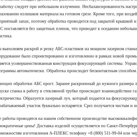
работку следует при небольшом излучении. Несбалансированность настр
разованию излишков материала на готовом срезе. Кроме того, при возде
приятный запах, поэтому обработка проводится под закрытой крышкой 
С поставляется без защитных пленок, что приводит к оседанию небольшо
астика.
 выполняем раскрой и резку АБС-пластиков на мощном лазерном станке
орудование было спроектированно и изготовленно в рамках новой пром
ляется усовершенствованная конструкция фокусирующей системы. Управ
ограммы автоматически. Обработка происходит бесконтактным способом.
инцип обработки АБС прост. Заранее раскроенный до нужного размера ли
пуске станка в работу в стеклянной трубке происходит взаимодействие га
ектричества. Образуется лазерный луч, который подается на фокусирующу
рабатываемый участок буквально испаряется. Срез получается чистым и н
е работы проводятся на нашем собственном производстве высококвалиф
мократичные цены! Доставка изделий осуществляется по Санкт-Петербур
зможностям изготовления А-ПЛЕКС телефону +8 (800) 511-99-04 или че