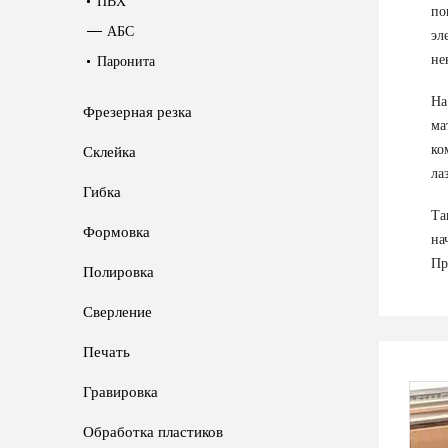
ПВХ
по
АБС
эл
не
Паронита
На
Фрезерная резка
ма
ко
Склейка
ла
Гибка
Та
Формовка
на
Пр
Полировка
Сверление
Печать
Гравировка
Обработка пластиков