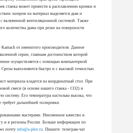
оек станка может привести к расплавлению кромки и
йствии лазером на материал выделяется дым и
и с включенной вентиляционной системой. Также
го количества дыма при резке на поверхности
 Kamach от именитого производителя. Данное
ышленной серии, главным достоинством которой
ление осуществляется с помощью компьютерной
 Срезы выполняются быстро и с высокой точностью.
ст материала кладется на координатный стол. При
зовой смеси (в основе нашего станка - CO2) и
ю систему. Его температура настолько высока, что
е требует дальнейшей полировки.
ированными мастерами. Неизменное качество и
гу и в регионы России. Больше информации по
рез почту
info@a-plex.ru
. Пишите: телеграм-чат