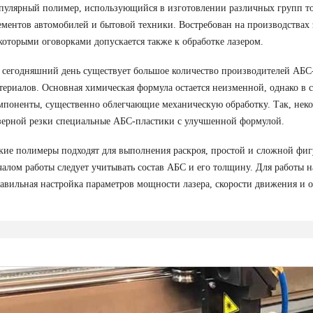
пулярный полимер, использующийся в изготовлении различных групп тов
ементов автомобилей и бытовой техники. Востребован на производствах 
которыми оговорками допускается также к обработке лазером.
 сегодняшний день существует большое количество производителей АБС
териалов. Основная химическая формула остается неизменной, однако в 
мпоненты, существенно облегчающие механическую обработку. Так, неко
зерной резки специальные АБС-пластики с улучшенной формулой.
кие полимеры подходят для выполнения раскроя, простой и сложной фиг
чалом работы следует учитывать состав АБС и его толщину. Для работы на
авильная настройка параметров мощности лазера, скорости движения и о