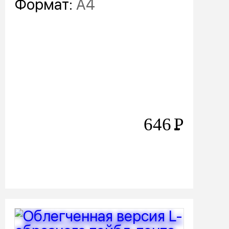
Формат:
А4
646
Р