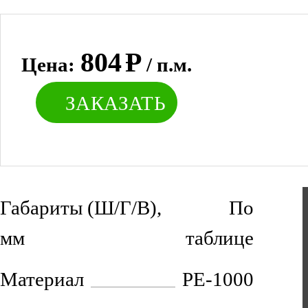
804
Р
Цена:
/ п.м.
ЗАКАЗАТЬ
Габариты (Ш/Г/В),
По
мм
таблице
Материал
PE-1000