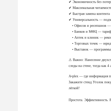
✔ Экономичность без потер
✔ Максимальная читаемость
✔ Быстрая замена контента
✔ Универсальность — подхо
• Офисов и ресепшнов — и
• Банков и МФЦ — тарифы,
• Аптек и клиник — реком
• Торговых точек — юриди
• Выставок — программы, 
⚠ Важно: Нанесение двухст
следы на стене, тогда как 
A•plex — где информация по
Закажите стенд Уголок пок
лёгкой!
Простота. Эффективность. 