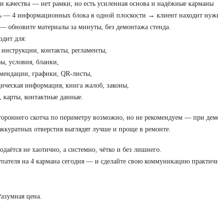
и качества — нет рамки, но есть усиленная основа и надёжные карманы
 — 4 информационных блока в одной плоскости → клиент находит нужн
 — обновите материалы за минуты, без демонтажа стенда.
дит для:
нструкции, контакты, регламенты,
 условия, бланки,
ендации, графики, QR-листы,
ческая информация, книга жалоб, законы,
карты, контактные данные.
ороннего скотча по периметру возможно, но не рекомендуем — при дем
4 аккуратных отверстия выглядят лучше и проще в ремонте.
даётся не хаотично, а системно, чётко и без лишнего.
упателя на 4 кармана сегодня — и сделайте свою коммуникацию практич
Разумная цена.