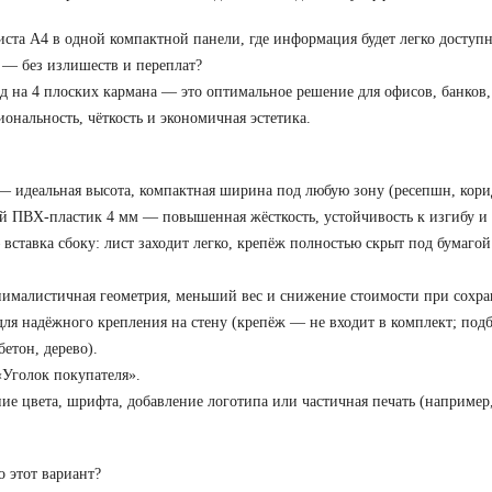
иста А4 в одной компактной панели, где информация будет легко доступн
 — без излишеств и переплат?
на 4 плоских кармана — это оптимальное решение для офисов, банков, 
ональность, чёткость и экономичная эстетика.
— идеальная высота, компактная ширина под любую зону (ресепшн, кори
 ПВХ-пластик 4 мм — повышенная жёсткость, устойчивость к изгибу и
вставка сбоку: лист заходит легко, крепёж полностью скрыт под бумаг
ималистичная геометрия, меньший вес и снижение стоимости при сохра
для надёжного крепления на стену (крепёж — не входит в комплект; подб
бетон, дерево).
Уголок покупателя».
цвета, шрифта, добавление логотипа или частичная печать (например, 
 этот вариант?