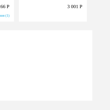
266
Р
3 001
Р
ия (1)