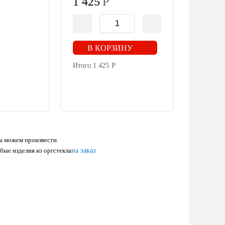
1 425
Р
В КОРЗИНУ
Итого:
1 425
Р
 можем произвести
бые изделия из оргстекла
на заказ