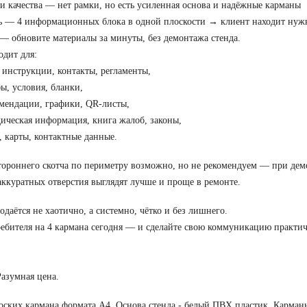
и качества — нет рамки, но есть усиленная основа и надёжные карманы
 — 4 информационных блока в одной плоскости → клиент находит нужн
 — обновите материалы за минуты, без демонтажа стенда.
дит для:
нструкции, контакты, регламенты,
 условия, бланки,
ендации, графики, QR-листы,
ческая информация, книга жалоб, законы,
карты, контактные данные.
ороннего скотча по периметру возможно, но не рекомендуем — при дем
4 аккуратных отверстия выглядят лучше и проще в ремонте.
даётся не хаотично, а системно, чётко и без лишнего.
ребителя на 4 кармана сегодня — и сделайте свою коммуникацию практи
Разумная цена.
лоских кармана формата А4. Основа стенда - белый ПВХ пластик. Карман