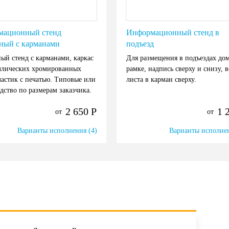
мационный стенд
Информационный стенд в
ный с карманами
подъезд
ый стенд с карманами, каркас
Для размещения в подъездах дом
ллических хромированных
рамке, надпись сверху и снизу, в
ластик с печатью. Типовые или
листа в карман сверху.
дство по размерам заказчика.
2 650
Р
1 
от
от
Варианты исполнения (4)
Варианты исполнен