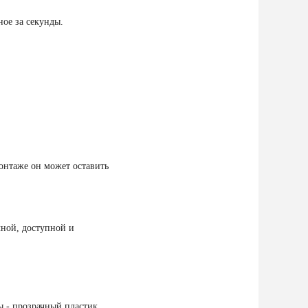
ое за секунды.
онтаже он может оставить
чной, доступной и
ы - прозрачный пластик