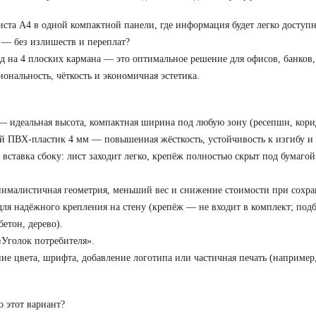
иста А4 в одной компактной панели, где информация будет легко доступн
 — без излишеств и переплат?
на 4 плоских кармана — это оптимальное решение для офисов, банков, 
ональность, чёткость и экономичная эстетика.
— идеальная высота, компактная ширина под любую зону (ресепшн, кори
 ПВХ-пластик 4 мм — повышенная жёсткость, устойчивость к изгибу и
вставка сбоку: лист заходит легко, крепёж полностью скрыт под бумаг
ималистичная геометрия, меньший вес и снижение стоимости при сохра
для надёжного крепления на стену (крепёж — не входит в комплект; подб
бетон, дерево).
Уголок потребителя».
цвета, шрифта, добавление логотипа или частичная печать (например, 
 этот вариант?