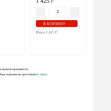
1 425
Р
В КОРЗИНУ
Итого:
1 425
Р
 можем произвести
бые изделия из оргстекла
на заказ