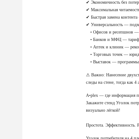
✔ Экономичность без потер
✔ Максимальная читаемость
✔ Быстрая замена контента
✔ Универсальность — подхо
• Офисов и ресепшнов — и
• Банков и МФЦ — тарифы,
• Аптек и клиник — реком
• Торговых точек — юриди
• Выставок — программы, 
⚠ Важно: Нанесение двухст
следы на стене, тогда как 
A•plex — где информация по
Закажите стенд Уголок пот
визуально лёгкой!
Простота. Эффективность. 
Уголок потребителя на 4 п